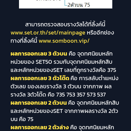
สามารถตรวจสอบรางวัลได้ที่ลิ้งค์นี้
www.set.or.th/set/mainpage
หรืออีกช่อง
ทางที่ลิ้งค์นี้
www.somboon.vip/
ผลการออกเลข 3 ตัวบน
คือ จุดทศนิยมหลัก
หน่วยของ SET50 รวมกับจุดทศนิยมหลักสิบ
และหลักหน่วยของSET เลขที่ถูกรางวัลคือ 375
ผลการออกเลข 3 ตัวโต๊ด
คือ การสลับตำแหน่ง
ตัวเลข ของเลขรางวัล 3 ตัวบน จากภาพ ผล
รางวัล 3ตัวโต๊ด คือ 735 753 357 573 537
ผลการออกเลข 2 ตัวบน
คือ จุดทศนิยมหลักสิบ
และหลักหน่วยของSET จากภาพผลรางวัล 2ตัว
บน คือ 75
ผลการออกเลข 2 ตัวล่าง
คือ จุดทศนิยมหลัก