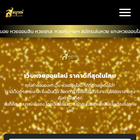
หวยออมสิน หวยธกส. หวยหุ้น ฯลฯ สมัครเล่นหวย แทงหวยออนไลน์ แทงหว
เว็บหวยออนไลน์ ราคาดีที่สุดในไทย
คุณกำลังมองหา เว็บ หวยออนไลน์ ที่ดีที่สุดอยู่หรือไม่?
เรามีเว็บดีๆ มาแนะนำ ซึ่งเป็นเว็บ ล็อตตารี่ ที่เชื่อถือได้จริง แถมให้อัตราจ่ายสูง
คุ้มค่าเป็นที่สุด
นั่นก็คือ สมบูรณ์ นั่นเอง โดยเว็บนี้จะมีความน่าสนใจอย่างไรบ้างนั้น ต้องไปดูกัน
เลย