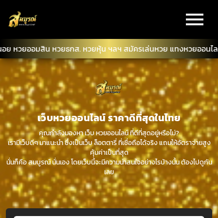
หวยออมสิน หวยธกส. หวยหุ้น ฯลฯ สมัครเล่นหวย แทงหวยออนไลน์ แทงหว
เว็บหวยออนไลน์ ราคาดีที่สุดในไทย
คุณกำลังมองหา เว็บ หวยออนไลน์ ที่ดีที่สุดอยู่หรือไม่?
เรามีเว็บดีๆ มาแนะนำ ซึ่งเป็นเว็บ ล็อตตารี่ ที่เชื่อถือได้จริง แถมให้อัตราจ่ายสูง
คุ้มค่าเป็นที่สุด
นั่นก็คือ สมบูรณ์ นั่นเอง โดยเว็บนี้จะมีความน่าสนใจอย่างไรบ้างนั้น ต้องไปดูกัน
เลย