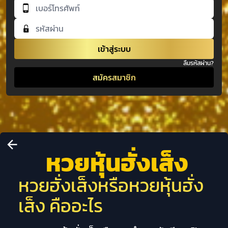
เข้าสู่ระบบ
ลืมรหัสผ่าน?
สมัครสมาชิก
หวยหุ้นฮั่งเส็ง
หวยฮั่งเส็งหรือหวยหุ้นฮั่ง
เส็ง คืออะไร