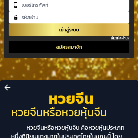
เข้าสู่ระบบ
ลืมรหัสผ่าน?
สมัครสมาชิก
หวยจีน
หวยจีนหรือหวยหุ้นจีน
หวยจีนหรือหวยหุ้นจีน คือหวยหุ้นประเภท
หนึ่งที่นิยมแทงมากในประเทศไทยในขณะนี้ โดย