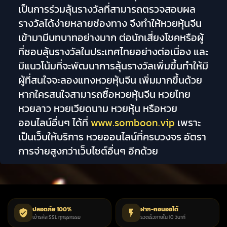
เป็นการร่วมลุ้นรางวัลที่สามารถตรวจสอบผล
รางวัลได้ง่ายหลายช่องทาง จึงทำให้หวยหุ้นจีน
เข้ามามีบทบาทอย่างมาก ต่อนักเสี่ยงโชคหรือผู้
ที่ชอบลุ้นรางวัลในประเทศไทยอย่างต่อเนื่อง และ
มีแนวโน้มที่จะพัฒนาการลุ้นรางวัลเพิ่มขึ้นทำให้มี
ผู้ที่สนใจจะลองแทงหวยหุ้นจีน เพิ่มมากขึ้นด้วย
หากใครสนใจสามารถซื้อหวยหุ้นจีน หวยไทย
หวยลาว หวยเวียดนาม หวยหุ้น หรือหวย
ออนไลน์อื่นๆ ได้ที่
www.somboon.vip
เพราะ
เป็นเว็บให้บริการ หวยออนไลน์ที่ครบวงจร อัตรา
การจ่ายสูงกว่าเว็บไซต์อื่นๆ อีกด้วย
ปลอดภัย 100%
ฝาก-ถอนออโต้
เข้ารหัส SSL ทุกธุรกรรม
รวดเร็วภายใน 10 วินาที