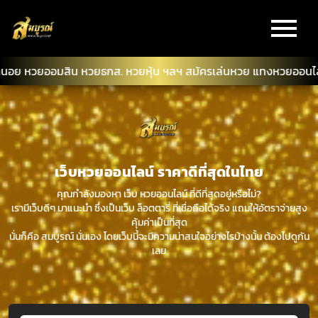
หวยออมสิน หวยธกส. หวยหุ้น ฯลฯ สมัครเล่นหวย แทงหวยออนไลน์ แทงห
เว็บหวยออนไลน์ ราคาดีที่สุดในไทย
คุณกำลังมองหา เว็บ หวยออนไลน์ ที่ดีที่สุดอยู่หรือไม่?
เรามีเว็บดีๆ มาแนะนำ ซึ่งเป็นเว็บ ล็อตตารี่ ที่เชื่อถือได้จริง แถมให้อัตราจ่ายสูง
คุ้มค่าเป็นที่สุด
นั่นก็คือ สมบูรณ์ นั่นเอง โดยเว็บนี้จะมีความน่าสนใจอย่างไรบ้างนั้น ต้องไปดูกัน
เลย